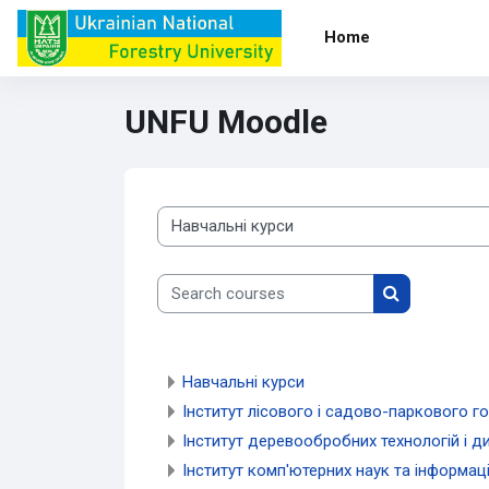
Skip to main content
Home
UNFU Moodle
Course categories
Search courses
Search cours
Навчальні курси
Інститут лісового і садово-паркового г
Інститут деревообробних технологій і д
Інститут комп'ютерних наук та інформаці