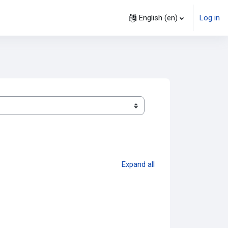
English ‎(en)‎
Log in
Expand all