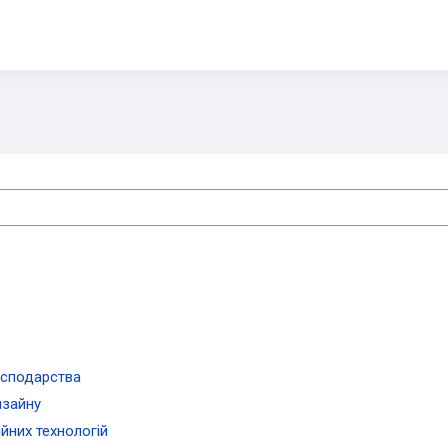
es
осподарства
изайну
йних технологій